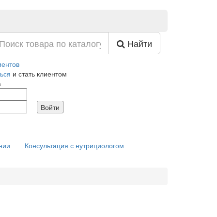
Найти
иентов
ься
и стать клиентом
а
нии
Консультация с нутрициологом