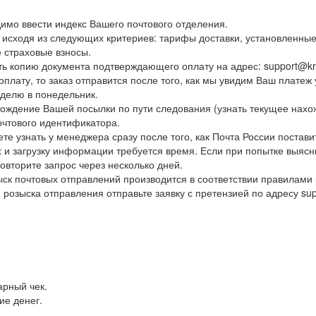
имо ввести индекс Вашего почтового отделения.
 исходя из следующих критериев: тарифы доставки, установленные 
е страховые взносы.
ь копию документа подтверждающего оплату на адрес: support@kras
лату, то заказ отправится после того, как мы увидим Ваш платеж 
еделю в понедельник.
хождение Вашей посылки по пути следования (узнать текущее нахо
очтового идентификатора.
 узнать у менеджера сразу после того, как Почта России поставит
 и загрузку информации требуется время. Если при попытке выясн
овторите запрос через несколько дней.
к почтовых отправлений производится в соответствии правилами 
розыска отправления отправьте заявку с претензией по адресу sup
.
рный чек.
ие денег.