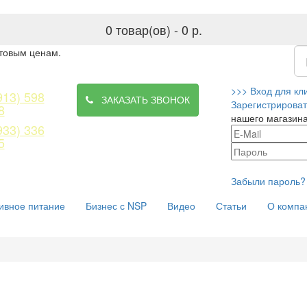
0 товар(ов) - 0 р.
птовым ценам.
>>>
Вход для кл
913) 598
ЗАКАЗАТЬ ЗВОНОК
Зарегистрироват
8
нашего магазин
933) 336
5
Забыли пароль?
ивное питание
Бизнес с NSP
Видео
Статьи
О компа