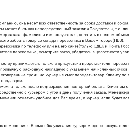
мпанию, она несет всю ответственность за сроки доставки и сохран
м может быть как непосредственный заказчик(Покупатель), т.е. лиц
омер заказа, фамилию и имя получателя, оплатить в полном объеме
жете забрать товар со склада перевозчика в Вашем городе(ПВЗ).
еревозчика по телефону или на его сайте(только СДЕК и Почта Рос
вителя перевозчика, осмотрите заказ, убедитесь в целостности упа
еству принимаются, только в присутствии представителя перевозчи
 привычную расходную накладную с указанием начисленных очков 
в оговоренные сроки, но курьер не смог передать товар Клиенту п
с продавцом.
озможна только после подтверждения повторной оплаты Клиентом с
редственно с курьером с утра в день получения заказа. Менеджеры
ечании отметить удобное для Вас время, и курьер, если будет во
х помещениях. Время обслуживания курьером одного покупателя с