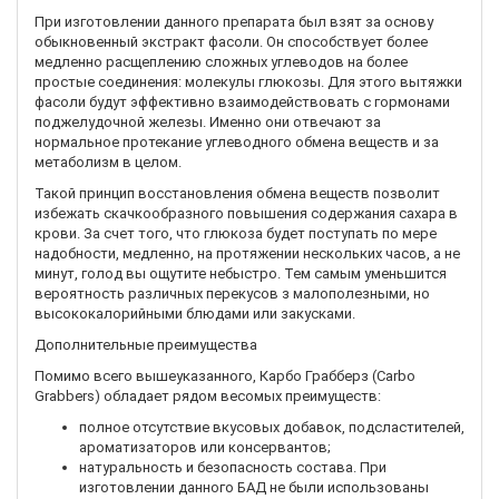
При изготовлении данного препарата был взят за основу
обыкновенный экстракт фасоли. Он способствует более
медленно расщеплению сложных углеводов на более
простые соединения: молекулы глюкозы. Для этого вытяжки
фасоли будут эффективно взаимодействовать с гормонами
поджелудочной железы. Именно они отвечают за
нормальное протекание углеводного обмена веществ и за
метаболизм в целом.
Такой принцип восстановления обмена веществ позволит
избежать скачкообразного повышения содержания сахара в
крови. За счет того, что глюкоза будет поступать по мере
надобности, медленно, на протяжении нескольких часов, а не
минут, голод вы ощутите небыстро. Тем самым уменьшится
вероятность различных перекусов з малополезными, но
высококалорийными блюдами или закусками.
Дополнительные преимущества
Помимо всего вышеуказанного, Карбо Грабберз (Carbo
Grabbers) обладает рядом весомых преимуществ:
полное отсутствие вкусовых добавок, подсластителей,
ароматизаторов или консервантов;
натуральность и безопасность состава. При
изготовлении данного БАД не были использованы