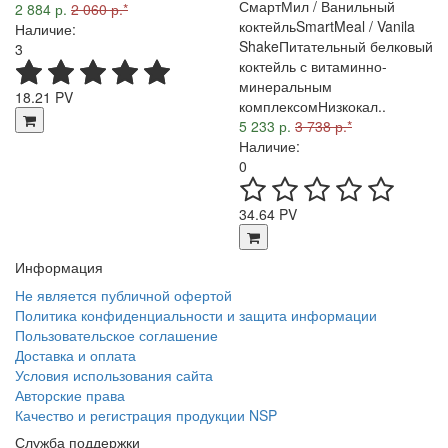
СмартМил / Ванильный
2 884 р.
2 060 р.*
коктейльSmartMeal / Vanila
Наличие:
ShakeПитательный белковый
3
коктейль с витаминно-
минеральным
18.21 PV
комплексомНизкокал..
5 233 р.
3 738 р.*
Наличие:
0
34.64 PV
Информация
Не является публичной офертой
Политика конфиденциальности и защита информации
Пользовательское соглашение
Доставка и оплата
Условия использования сайта
Авторские права
Качество и регистрация продукции NSP
Служба поддержки