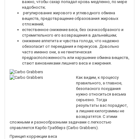
важно, чтобы сахар попадал кровь медленно, по мере
надобности;
регулирование жирового и углеводного обмена
веществ, предотвращение образования жировых
отложений;
естественное снижение веса, без скачкообразного и
стремительного его возвращения в дальнейшем;
снижение аппетита и чувства голода, что надежно
обезопасит от переедания и перекусов. Довольно
часто именно они, а не генетическая
предрасположенность или нарушение обмена веществ,
стают виновниками лишнего веса и ожирения.
Как видим, к процессу
правильного, а главное,
безопасного похудания
нужно относиться весьма
серьезно. Тогда
результаты вас порадуют,
а лишние килограммы не
возвратятся. С этими
сложными и разнообразными задачами с легкостью
справляется Карбо Грабберз (Carbo Grabbers).
Принцип коррекции веса