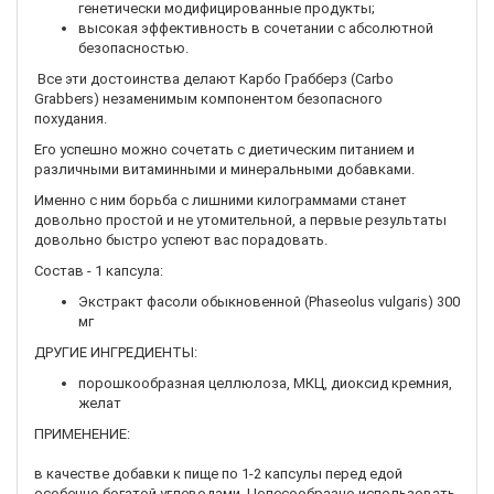
генетически модифицированные продукты;
высокая эффективность в сочетании с абсолютной
безопасностью.
Все эти достоинства делают Карбо Грабберз (Carbo
Grabbers) незаменимым компонентом безопасного
похудания.
Его успешно можно сочетать с диетическим питанием и
различными витаминными и минеральными добавками.
Именно с ним борьба с лишними килограммами станет
довольно простой и не утомительной, а первые результаты
довольно быстро успеют вас порадовать.
Состав - 1 капсула:
Экстракт фасоли обыкновенной (Phaseolus vulgaris) 300
мг
ДРУГИЕ ИНГРЕДИЕНТЫ:
порошкообразная целлюлоза, МКЦ, диоксид кремния,
желат
ПРИМЕНЕНИЕ:
в качестве добавки к пище по 1-2 капсулы перед едой
особенно богатой углеводами. Целесообразно использовать