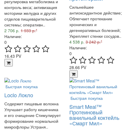
регулировка метаболизма и
Сильнейшее
контроль веса; активизация
антиоксидантное действие;
моторики желудка и других
Облегчает протекание
отделов пищеварительной
хронических и
системы; оперативн..
дегенеративных болезней;
2 706 р.
1 933 р.*
Укрепляет стенки сосудов..
Наличие:
4 538 р.
3 242 р.*
0
Наличие:
0
16.43 PV
28.66 PV
Быстрая покупка
Loclo Локло
Быстрая покупка
Содержит пищевые волокна
Smart Meal™
Улучшает работу кишечника
Протеиновый
и его очищение Стимулирует
ванильный коктейль
формирование нормальной
«Смарт Мил»
микрофлоры Устраня..